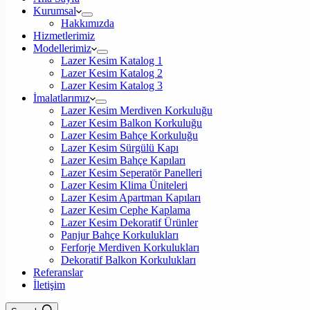
Kurumsal
Hakkımızda
Hizmetlerimiz
Modellerimiz
Lazer Kesim Katalog 1
Lazer Kesim Katalog 2
Lazer Kesim Katalog 3
İmalatlarımız
Lazer Kesim Merdiven Korkuluğu
Lazer Kesim Balkon Korkuluğu
Lazer Kesim Bahçe Korkuluğu
Lazer Kesim Sürgülü Kapı
Lazer Kesim Bahçe Kapıları
Lazer Kesim Seperatör Panelleri
Lazer Kesim Klima Üniteleri
Lazer Kesim Apartman Kapıları
Lazer Kesim Cephe Kaplama
Lazer Kesim Dekoratif Ürünler
Panjur Bahçe Korkulukları
Ferforje Merdiven Korkulukları
Dekoratif Balkon Korkulukları
Referanslar
İletişim