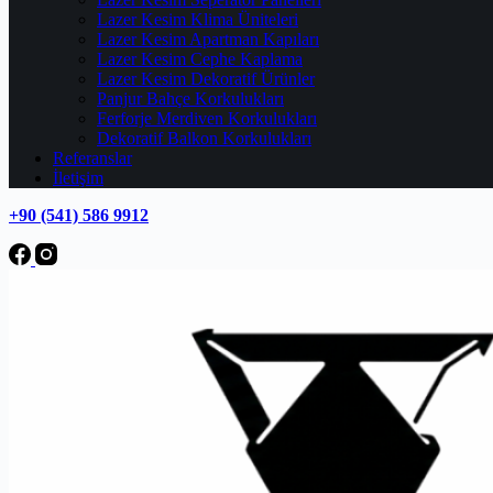
Lazer Kesim Klima Üniteleri
Lazer Kesim Apartman Kapıları
Lazer Kesim Cephe Kaplama
Lazer Kesim Dekoratif Ürünler
Panjur Bahçe Korkulukları
Ferforje Merdiven Korkulukları
Dekoratif Balkon Korkulukları
Referanslar
İletişim
+90 (541) 586 9912