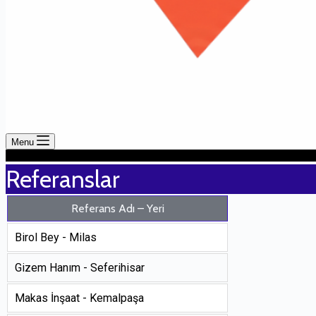
Menu
Referanslar
Referans Adı – Yeri
Birol Bey - Milas
Gizem Hanım - Seferihisar
Makas İnşaat - Kemalpaşa